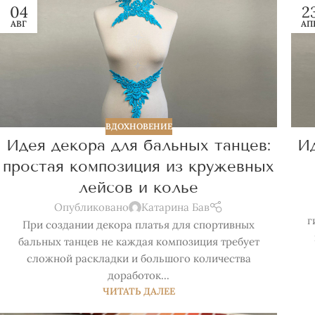
04
2
АВГ
АП
ВДОХНОВЕНИЕ
Идея декора для бальных танцев:
Ид
простая композиция из кружевных
лейсов и колье
Опубликовано
Катарина Бав
г
При создании декора платья для спортивных
бальных танцев не каждая композиция требует
сложной раскладки и большого количества
доработок...
ЧИТАТЬ ДАЛЕЕ