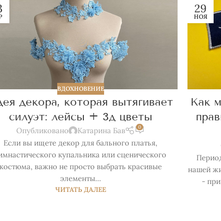
3
29
Р
НОЯ
ВДОХНОВЕНИЕ
ея декора, которая вытягивает
Как м
силуэт: лейсы + 3д цветы
прав
0
Опубликовано
Катарина Бав
Если вы ищете декор для бального платья,
имнастического купальника или сценического
Период
костюма, важно не просто выбрать красивые
нашей жи
элементы...
- при
ЧИТАТЬ ДАЛЕЕ