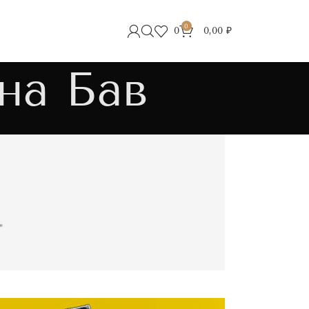
0
0
0,00
₽
на Бав
"