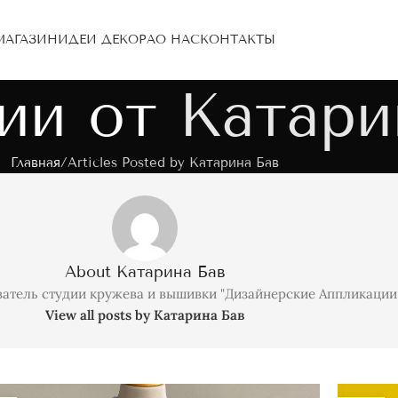
МАГАЗИН
ИДЕИ ДЕКОРА
О НАС
КОНТАКТЫ
ии от
Катари
Главная
Articles Posted by Катарина Бав
About Катарина Бав
ватель студии кружева и вышивки "Дизайнерские Аппликации
View all posts by Катарина Бав