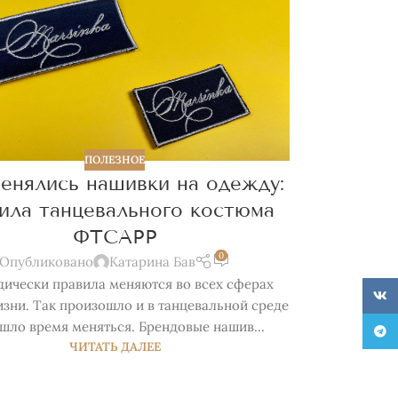
ПОЛЕЗНОЕ
енялись нашивки на одежду:
ила танцевального костюма
ФТСАРР
0
Опубликовано
Катарина Бав
ически правила меняются во всех сферах
VK
зни. Так произошло и в танцевальной среде
шло время меняться. Брендовые нашив...
Teleg
ЧИТАТЬ ДАЛЕЕ