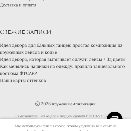
Доставка и оплата
СВЕЖИЕ ЗАПИСИ
Идея декора для бальных танцев: простая композиция из
кружевных лейсов и колье
Идея декора, которая вытягивает силуэт: лейсы + 3д цветы
Как менялись нашивки на одежду: правила танцевального
костюма ФТСАРР
Наши карты оттенков
2026
Кружевные Аппликации
Самозанятый Бав Андрей Владимирович ИНН 027313788811
0
Мы используем файлы cookie, чтобы улучшить ваш опыт на
Open ch
агазин
Избранное
Корзина
Аккаунт
Написать